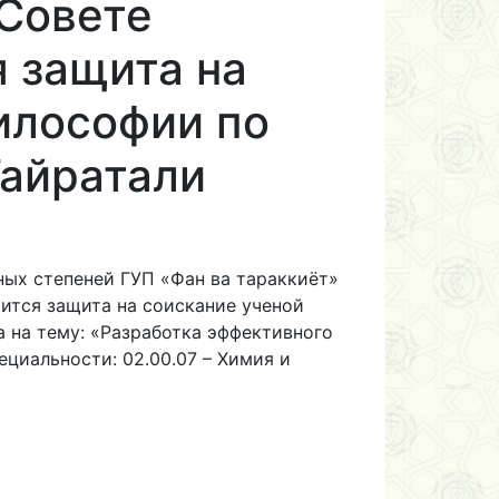
 Совете
я защита на
илософии по
Гайратали
еных степеней ГУП «Фан ва тараккиёт»
ится защита на соискание ученой
 на тему: «Разработка эффективного
циальности: 02.00.07 – Химия и