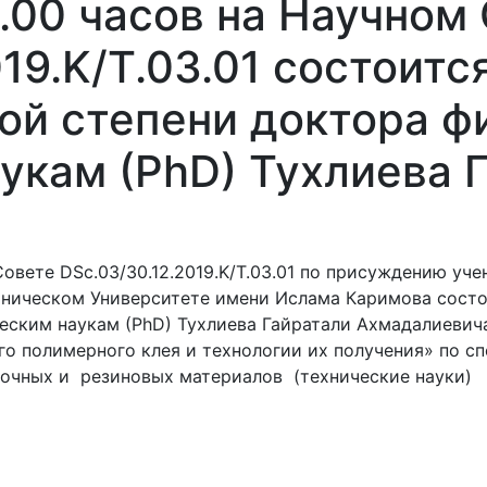
4.00 часов на Научном
19.K/T.03.01 состоитс
ой степени доктора ф
укам (РhD) Тухлиева 
а
Совете DSc.03/30.12.2019.K/T.03.01 по присуждению уч
ническом Университете имени Ислама Каримова состо
еским наукам (РhD) Тухлиева Гайратали Ахмадалиевича
полимерного клея и технологии их получения» по спе
сочных и резиновых материалов (технические науки)