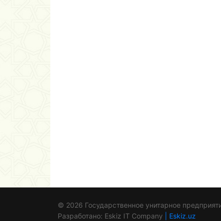
© 2026 Государственное унитарное предприяти
Разработано: Eskiz IT Company
| Eskiz.uz