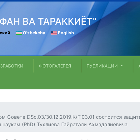
"ФАН ВА ТАРАККИЁТ"
ский
O'zbekcha
English
АЗРАБОТКИ
ФОТОГАЛЕРЕЯ
ПУБЛИКАЦИИ
ном Совете DSc.03/30.12.2019.K/T.03.01 состоится защи
 наукам (РhD) Тухлиева Гайратали Ахмадалиевича