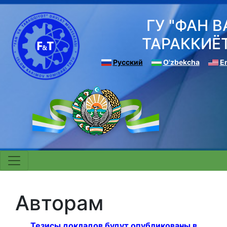
ГУ "ФАН В
ТАРАККИЁ
Русский
O'zbekcha
E
Авторам
Тезисы докладов будут опубликованы в