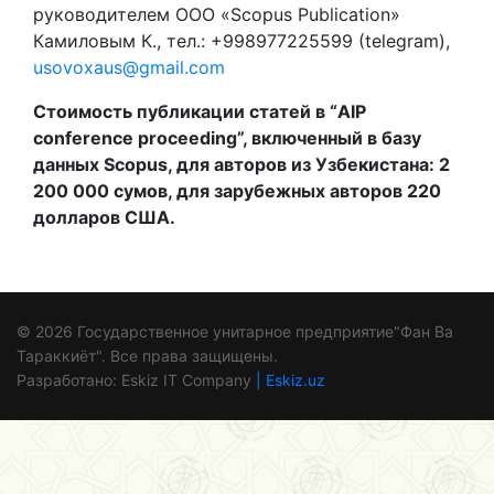
руководителем ООО «Scopus Publication»
Камиловым К., тел.: +998977225599 (telegram),
usovoxaus@gmail.com
Стоимость публикации статей в “AIP
conference proceeding”, включенный в базу
данных Scopus, для авторов из Узбекистана: 2
200 000 сумов, для зарубежных авторов 220
долларов США.
© 2026 Государственное унитарное предприятие"Фан Ва
Тараккиёт". Все права защищены.
Разработано: Eskiz IT Company
| Eskiz.uz