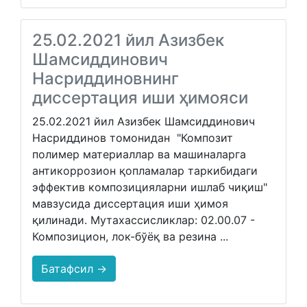
25.02.2021 йил Aзизбек
Шамсиддинович
Нaсриддиновнинг
диссертация иши ҳимояси
25.02.2021 йил Aзизбек Шамсиддинович
Нaсриддинов томонидан "Композит
полимер материаллар ва машиналарга
антикоррозион қопламалар таркибидаги
эффектив композицияларни ишлаб чиқиш"
мавзусида диссертация иши ҳимоя
қилинади. Мутахассисликлар: 02.00.07 -
Композицион, лок-бўёқ ва резина ...
Батафсил →