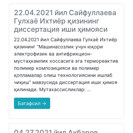
22.04.2021 йил Сайфуллаева
Гулхаё Ихтиёр қизининг
диссертация иши ҳимояси
22.04.2021 йил Сайфуллаева Гулхаё Ихтиёр
қизининг “Машинасозлик учун юқори
электрофизик ва антифрикцион-
мустаҳкамлик хоссасига эга термореактив
полимер композицияси ва полимер
қопламалар олиш технологиясини ишлаб
чиқиш” мавзусида диссертация иши ҳимоя
қилинади. Мутахассисликлар: ...
Батафсил →
04.27.2021 йил Акбаров