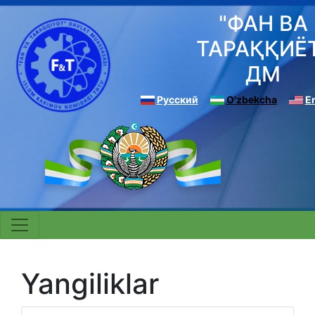
"ФАН ВА
ТАРАҚҚИЁ
ДМ
Русский
O'zbekcha
E
Yangiliklar