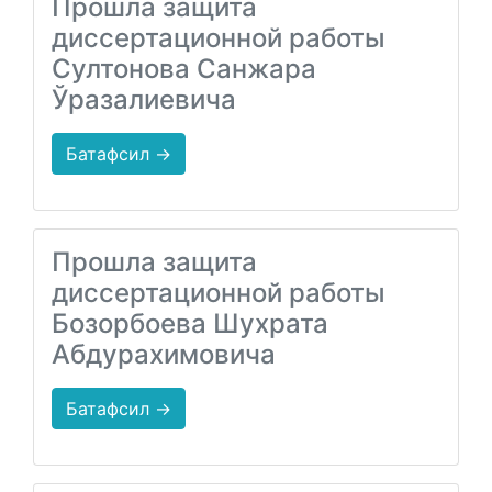
Прошла защита
диссертационной работы
Султонова Санжара
Ўразалиевича
Батафсил →
Прошла защита
диссертационной работы
Бозорбоева Шухрата
Абдурахимовича
Батафсил →