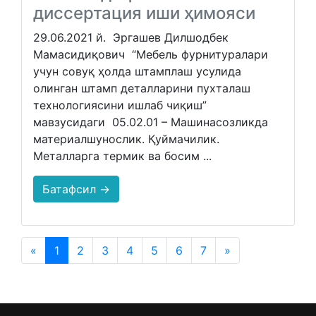
диссертация иши ҳимояси
29.06.2021 й. Эргашев Дилшодбек
Мамасидиқович “Мебель фурнитуралари
учун совуқ ҳолда штамплаш усулида
олинган штамп деталларини пухталаш
технологиясини ишлаб чиқиш”
мавзусидаги 05.02.01 – Машинасозликда
материалшунослик. Қуймачилик.
Металларга термик ва босим ...
Батафсил →
«
1
2
3
4
5
6
7
»