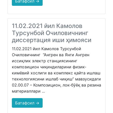
Батафсил →
11.02.2021 йил Камолов
Турсунбой Очиловичнинг
диссертация иши ҳимояси
11.02.2021 йил Камолов Турсунбой
Очиловичнинг “Ангрен ва Янги Ангрен
иссиқлик электр станциясининг
композицион чиқиндиларини физик-
кимёвий хослиги ва комплекс қайта ишлаш
технологиясини ишлаб чиқиш” мавзусидаги
02.00.07 – Композицион, лок-бўёқ ва резина
материаллари ...
Батафсил →