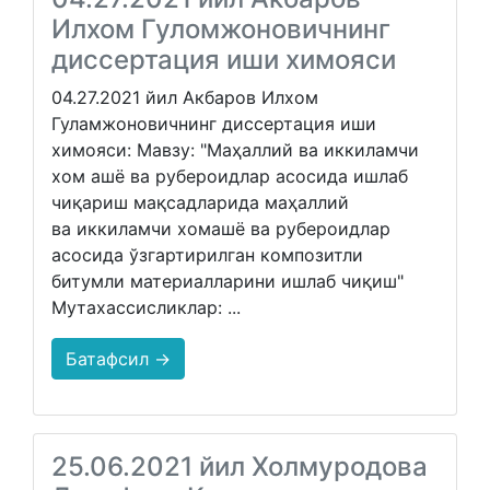
Илхом Гуломжоновичнинг
диссертация иши химояси
04.27.2021 йил Акбаров Илхом
Гуламжоновичнинг диссертация иши
химояси: Мавзу: "Маҳаллий ва иккиламчи
хом ашё ва рубероидлар асосида ишлаб
чиқариш мақсадларида маҳаллий
ва иккиламчи хомашё ва рубероидлар
асосида ўзгартирилган композитли
битумли материалларини ишлаб чиқиш"
Мутахассисликлар: ...
Батафсил →
25.06.2021 йил Холмуродова