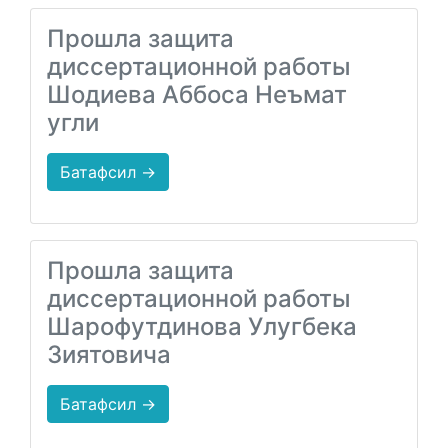
Прошла защита
диссертационной работы
Шодиева Аббоса Неъмат
угли
Батафсил →
Прошла защита
диссертационной работы
Шарофутдинова Улугбека
Зиятовича
Батафсил →