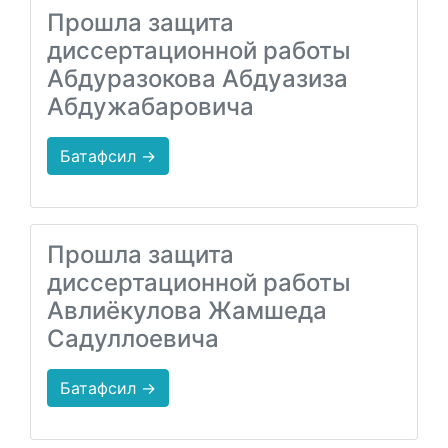
Прошла защита
диссертационной работы
Абдуразокова Абдуазиза
Абдужабаровича
Батафсил →
Прошла защита
диссертационной работы
Авлиёкулова Жамшеда
Садуллоевича
Батафсил →