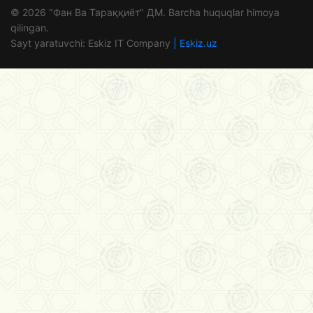
© 2026 "Фан Ва Тараққиёт" ДМ. Barcha huquqlar himoya
qilingan.
Sayt yaratuvchi: Eskiz IT Company
| Eskiz.uz